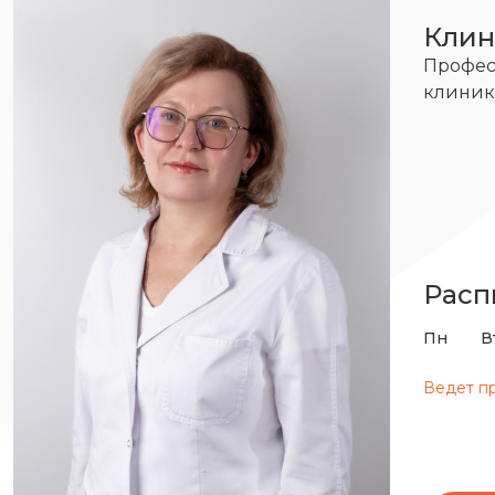
Клин
Профес
клини
Расп
Пн
В
Ведет п