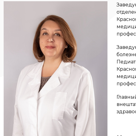
Заведу
отделе
Красно
медици
профес
Заведу
болезн
Педиат
Красно
медици
профес
Главны
внешта
здраво