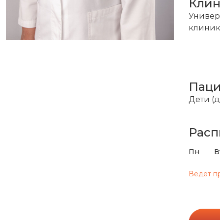
Кли
Универ
клин
Пац
Дети (д
Расп
Пн
В
Ведет п