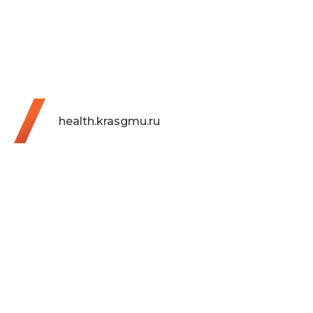
health.krasgmu.ru
КЛИНИКИ
ЦНИЛ
Профессорская клиника
Университетская клиника
Университетский центр стоматологии