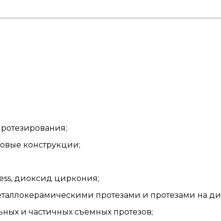
протезирования;
овые конструкции;
ess, диоксид циркония;
таллокерамическими протезами и протезами на ди
ных и частичных съемных протезов;