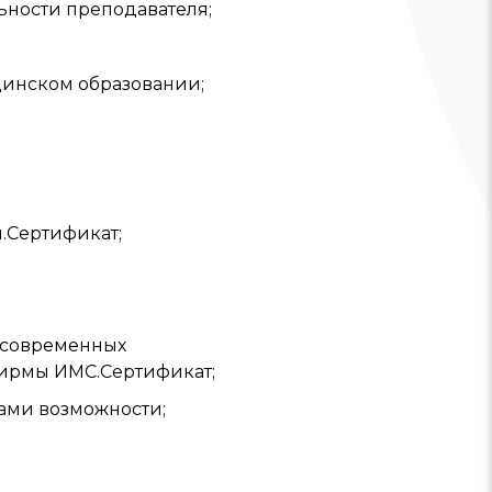
ьности преподавателя;
цинском образовании;
.Сертификат;
м современных
фирмы ИМС.Сертификат;
лами возможности;