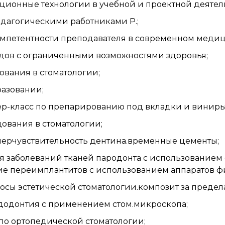
ионные технологии в учебной и проектной деятел
едагогическими работниками Р.;
компетентности преподавателя в современном меди
идов с ограниченными возможностями здоровья;
ования в стоматологии;
разовании;
ер-класс по препарированию под вкладки и виниры
ования в стоматологии;
иперчувствительность дентина.временные цементы;
ия заболеваний тканей пародонта с использование
ие переимплантитов с использованием аппаратов 
росы эстетической стоматологии.композит за преде
ндодонтия с применением стом.микроскопа;
о ортопедической стоматологии;