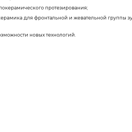
ллокерамического протезирования;
керамика для фронтальной и жевательной группы з
озможности новых технологий.