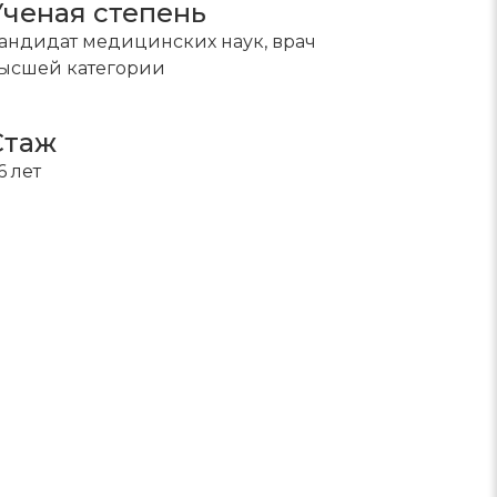
Ученая степень
андидат медицинских наук, врач
ысшей категории
Стаж
6 лет