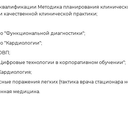
и квалификации Методика планирования клиническ
ми качественной клинической практики;
о "Функциональной диагностики";
о "Кардиологии";
ОВП;
Цифровые технологии в корпоративном обучении";
Кардиология;
усные поражения легких (тактика врача стационара
онная медицина.