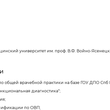
нский университет им. проф. В.Ф. Войно-Ясенецко
и
о общей врачебной практики на базе ГОУ ДПО Спб
ункциональная диагностика";
ия;
алификации по ОВП;