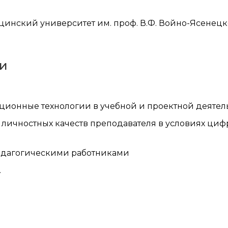
нский университет им. проф. В.Ф. Войно-Ясенецког
и
ионные технологии в учебной и проектной деятел
- личностных качеств преподавателя в условиях ц
едагогическими работниками
.