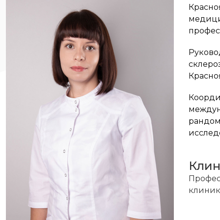
Красно
медици
профес
Руково
склеро
Красно
Коорди
междун
рандом
исслед
Кли
Профес
клин