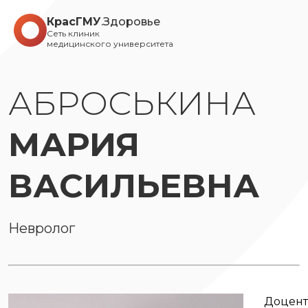
КрасГМУ
.Здоровье
Сеть клиник
медицинского университета
АБРОСЬКИНА
МАРИЯ
ВАСИЛЬЕВНА
Невролог
Доцент