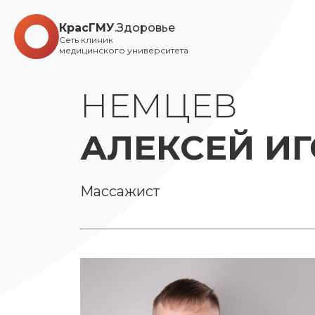
КрасГМУ
.Здоровье
Сеть клиник
медицинского университета
НЕМЦЕВ
АЛЕКСЕЙ И
Массажист