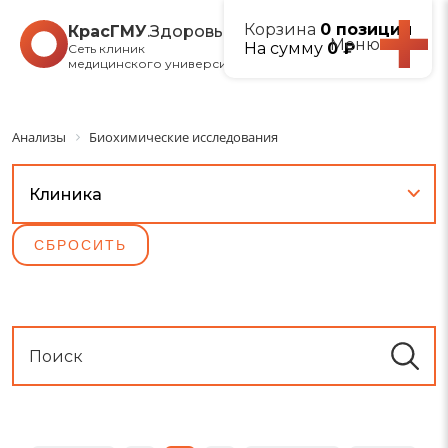
Корзина
0 позиций
КрасГМУ
.Здоровье
Меню
На сумму
0 ₽
Сеть клиник
медицинского университета
Анализы
Биохимические исследования
Клиника