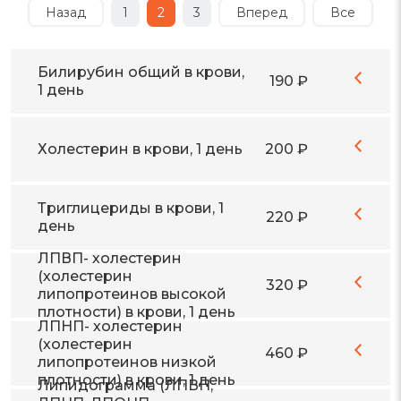
Назад
1
2
3
Вперед
Все
Билирубин общий в крови,
190 ₽
1 день
Холестерин в крови, 1 день
200 ₽
Триглицериды в крови, 1
220 ₽
день
ЛПВП- холестерин
(холестерин
320 ₽
липопротеинов высокой
плотности) в крови, 1 день
ЛПНП- холестерин
(холестерин
460 ₽
липопротеинов низкой
плотности) в крови, 1 день
Липидограмма (ЛПВП,